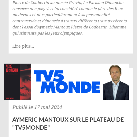
Pierre de Coubertin au musée Grévin,
Le Parisien Dimanche
consacre une page à celui considéré comme le père des Jeux
modernes et plus particulièrement à sa personnalité
controversée et dénoncée à travers différents travaux récents
dont l'essai d'Aymeric Mantoux
Pierre de Coubertin. L'homme
qui n'inventa pas les Jeux olympiques
.
© Les Éditions du Faubourg 2026
Lire plus...
42 rue Planchat 75020 Paris
Fondatrice :
Sophie Caillat
CGV
•
Mentions légales
•
Politique de confidentialité
Publié le 17 mai 2024
AYMERIC MANTOUX SUR LE PLATEAU DE
"TV5MONDE"