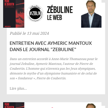
Publié le 13 mai 2024
ENTRETIEN AVEC AYMERIC MANTOUX
DANS LE JOURNAL "ZEBULINE"
Dans un entretien accordé à Anne-Marie Thomazeau pour le
journal
Zebuline
, Aymeric Mantoux, l'auteur de
Pierre de
Coubertin. L'homme qui n'inventa pas les Jeux olympiques
,
démonte le mythe d’un olympisme humaniste et de celui de
son « fondateur », Pierre de Coubertin.
Lire plus...