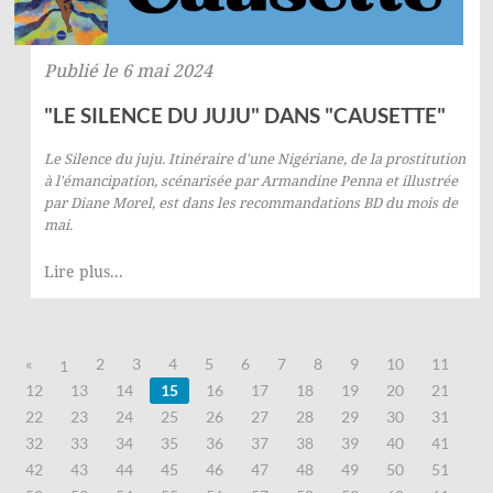
Publié le 6 mai 2024
"LE SILENCE DU JUJU" DANS "CAUSETTE"
Le Silence du juju. Itinéraire d'une Nigériane, de la prostitution
à l'émancipation
, scénarisée par Armandine Penna et illustrée
par Diane Morel, est dans les recommandations BD du mois de
mai.
Lire plus...
«
2
3
4
5
6
7
8
9
10
11
1
12
13
14
15
16
17
18
19
20
21
22
23
24
25
26
27
28
29
30
31
32
33
34
35
36
37
38
39
40
41
42
43
44
45
46
47
48
49
50
51