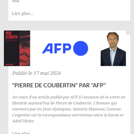
mai.
Lire plus...
Publié le 17 mai 2024
"PIERRE DE COUBERTIN" PAR "AFP"
Au cours d'un article publié par
AFP
à l'occasion de la sortie en
librairie aujourd'hui de
Pierre de Coubertin. L'homme qui
n'inventa pas les Jeux olymiques
, Aymeric Mantoux, l'auteur,
s'exprime sur la correspondance entretenue entre le baron et
Adolf Hitler.
Lire plus...