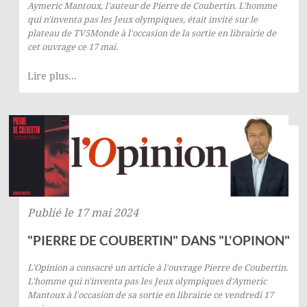
Aymeric Mantoux, l'auteur de
Pierre de Coubertin. L'homme
qui n'inventa pas les Jeux olympiques
, était invité sur le
plateau de
TV5Monde
à l'occasion de la sortie en librairie de
cet ouvrage ce 17 mai.
Lire plus...
Publié le 17 mai 2024
"PIERRE DE COUBERTIN" DANS "L'OPINON"
L'Opinion
a consacré un article à l'ouvrage
Pierre de Coubertin.
L'homme qui n'inventa pas les Jeux olympiques
d'Aymeric
Mantoux à l'occasion de sa sortie en librairie ce vendredi 17