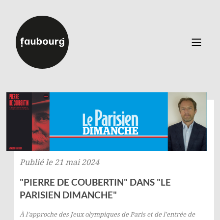
Catalogue
▼
Auteurs
Événements
À propos
Contact
Publié le 21 mai 2024
Connexion
Inscription
"PIERRE DE COUBERTIN" DANS "LE
PARISIEN DIMANCHE"
À l'approche des Jeux olympiques de Paris et de l'entrée de