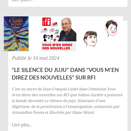
Publié le 16 mai 2024
"LE SILENCE DU JUJU" DANS "VOUS M'EN
DIREZ DES NOUVELLES" SUR RFI
C'est au micro de Jean-François Cadet dans l'émission
Vous
m'en direz des nouvelles
sur
RFI
que Solène Gardré a présenté
la bande dessinée
Le Silence du juju. Itinéraire d'une
Nigériane, de la prostitution à l'émancipation
, scénarisée par
Armandine Penna et illustrée par Diane Morel.
Lire plus...