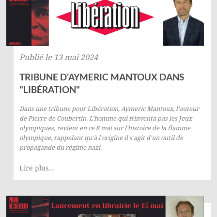
Publié le 13 mai 2024
TRIBUNE D'AYMERIC MANTOUX DANS
"LIBÉRATION"
Dans une tribune pour
Libération
, Aymeric Mantoux, l'auteur
de
Pierre de Coubertin. L'homme qui n'inventa pas les Jeux
olympiques
, revient en ce 8 mai sur l'histoire de la flamme
olympique, rappelant qu'à l'origine il s'agit d'un outil de
propagande du régime nazi.
Lire plus...