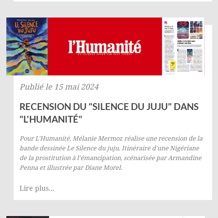
Publié le 15 mai 2024
RECENSION DU "SILENCE DU JUJU" DANS
"L'HUMANITÉ"
Pour
L'Humanité
, Mélanie Mermoz réalise une recension de la
bande dessinée
Le Silence du juju. Itinéraire d'une Nigériane
de la prostitution à l'émancipation
, scénarisée par Armandine
Penna et illustrée par Diane Morel.
Lire plus...