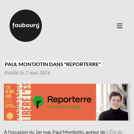
Catalogue
▼
Auteurs
PAUL MONTJOTIN DANS "REPORTERRE"
Événements
Publié le 2 mai 2024
À propos
Contact
Connexion
Inscription
À l'occasion du 1er mai, Paul Montjotin, auteur de
L'Ère du