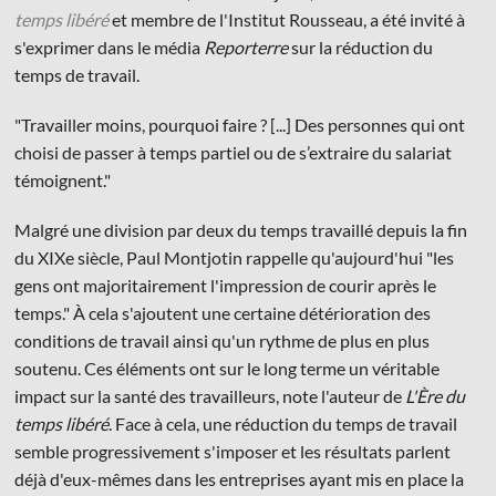
temps libéré
et membre de l'Institut Rousseau, a été invité à
s'exprimer dans le média
Reporterre
sur la réduction du
temps de travail.
"Travailler moins, pourquoi faire ? [...] Des personnes qui ont
choisi de passer à temps partiel ou de s’extraire du salariat
© Les Éditions du Faubourg 2026
témoignent."
42 rue Planchat 75020 Paris
Fondatrice :
Sophie Caillat
Malgré une division par deux du temps travaillé depuis la fin
CGV
•
Mentions légales
•
Politique de confidentialité
du XIXe siècle, Paul Montjotin rappelle qu'aujourd'hui "les
gens ont majoritairement l'impression de courir après le
temps." À cela s'ajoutent une certaine détérioration des
conditions de travail ainsi qu'un rythme de plus en plus
soutenu. Ces éléments ont sur le long terme un véritable
impact sur la santé des travailleurs, note l'auteur de
L'Ère du
temps libéré
. Face à cela, une réduction du temps de travail
semble progressivement s'imposer et les résultats parlent
déjà d'eux-mêmes dans les entreprises ayant mis en place la