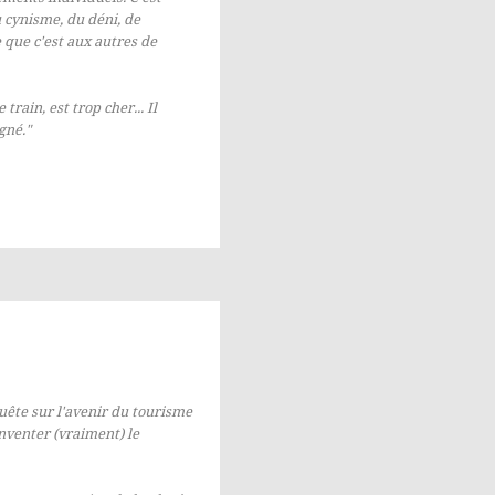
u cynisme, du déni, de
e que c'est aux autres de
rain, est trop cher... Il
gné."
uête sur l'avenir du tourisme
nventer (vraiment) le