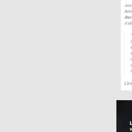
Alor
Rém
dur
n’ab
s
o
r
Lire