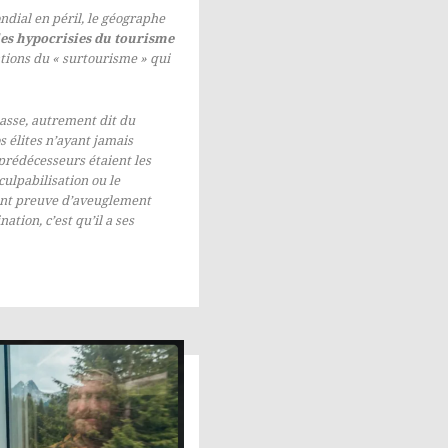
dial en péril, le géographe
les hypocrisies du tourisme
tions du « surtourisme » qui
asse, autrement dit du
 élites n’ayant jamais
 prédécesseurs étaient les
culpabilisation ou le
aient preuve d’aveuglement
nation, c’est qu’il a ses