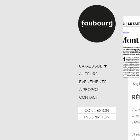
CATALOGUE
▼
AUTEURS
ÉVÉNEMENTS
Pub
À PROPOS
RÉ
CONTACT
L'a
CONNEXION
aux 
INSCRIPTION
DN
Il e