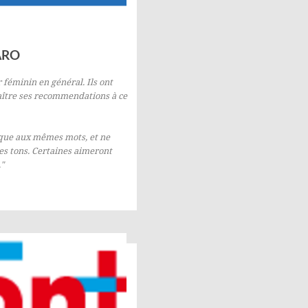
ARO
r féminin en général. Ils ont
ître ses recommendations à ce
ique aux mêmes mots, et ne
s tons. Certaines aimeront
"