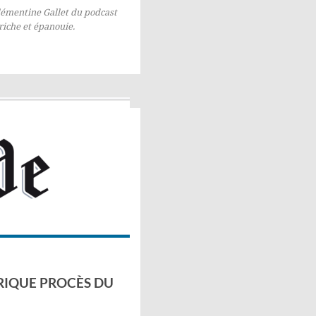
Clémentine Gallet du podcast
 riche et épanouie.
ORIQUE PROCÈS DU