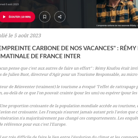
lié le 5 août 2023
'EMPREINTE CARBONE DE NOS VACANCES" : RÉMY
 MATINALE DE FRANCE INTER
cun pense que c'est aux autres de faire un effort" : Rémy Knafou était invi
s de Julien Buot, directeur d'Agir pour un Tourisme Responsable, au micr
uteur de
Réinventer (vraiment) le tourisme
a évoqué "l'effet de rattrapage 
n, au-delà de ce que l'on pouvait crainte (pour les uns) ou espérer (pour les 
"Une proportion croissante de la population mondiale accède au tourisme, 
'avion est croissante. Les Français n'auront jamais autant pris l'avion que c
génération n'a majoritairement pas changé ces comportements. Les enquêt
e référence pour eux c'est l'Europe.
l est très difficile de faire le lien entre l'évolution du climat et les compor