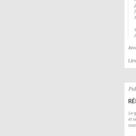
p
l
f
C
f
Rééc
Lire
Pub
RÉ
Le q
et s
tou