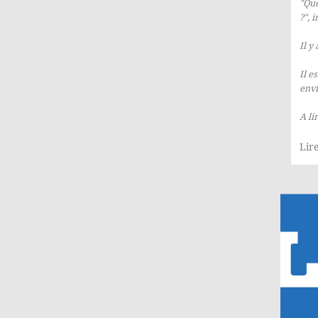
"Que
?", 
Il y
Il e
env
A lir
Lire