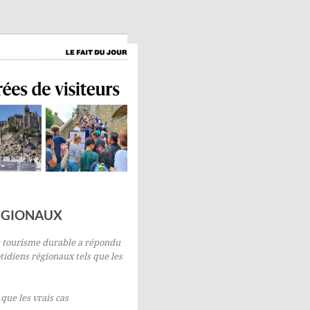
RÉGIONAUX
du tourisme durable
a répondu
tidiens régionaux tels que
les
 que les vrais cas