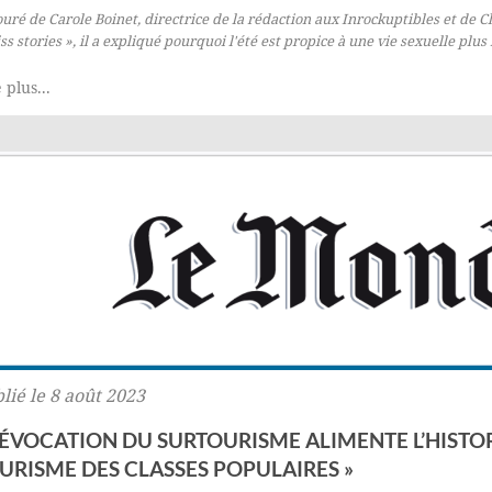
uré de Carole Boinet, directrice de la rédaction aux Inrockuptibles et de 
iss stories », il a expliqué pourquoi l'été est propice à une vie sexuelle plus
 plus...
lié le 8 août 2023
L’ÉVOCATION DU SURTOURISME ALIMENTE L’HIST
URISME DES CLASSES POPULAIRES »