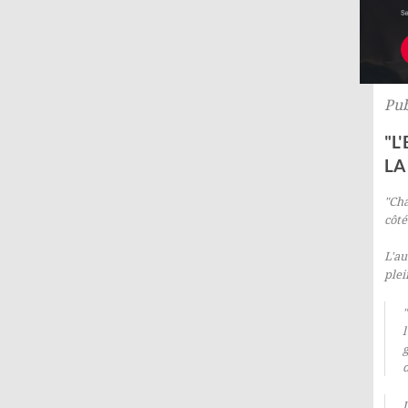
Pub
"L
LA
"Cha
côté
L'a
plei
l
d
I