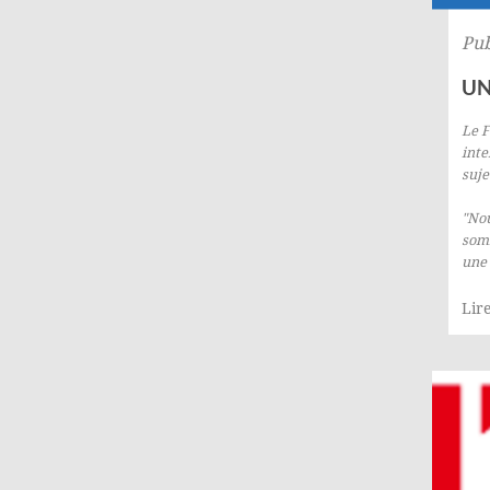
Pub
UN
Le F
inte
suje
"Nou
som
une 
Lire