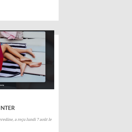
INTER
redine, a reçu lundi 7 août le