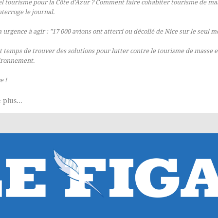
l tourisme pour la Côte d'Azur ? Comment faire cohabiter tourisme de mas
interroge le journal.
 a urgence à agir : "17 000 avions ont atterri ou décollé de Nice sur le seul m
st temps de trouver des solutions pour lutter contre le tourisme de masse 
ironnement.
e !
 plus...