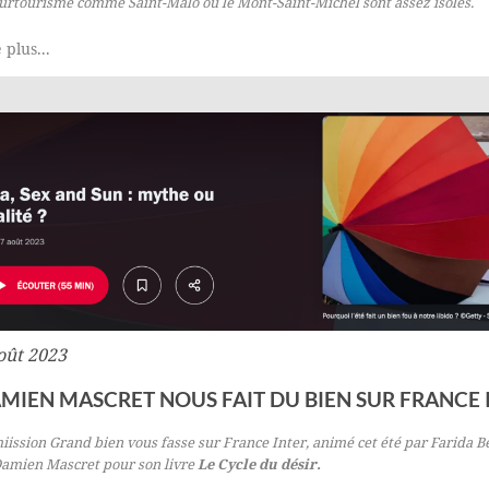
urtourisme comme Saint-Malo ou le Mont-Saint-Michel sont assez isolés.
 plus...
oût 2023
MIEN MASCRET NOUS FAIT DU BIEN SUR FRANCE 
iission Grand bien vous fasse sur France Inter, animé cet été par Farida Be
amien Mascret pour son livre
Le Cycle du désir.