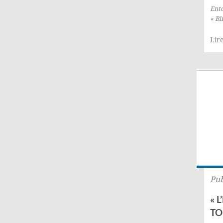
Ento
« Bl
Lire
Pub
« 
TO