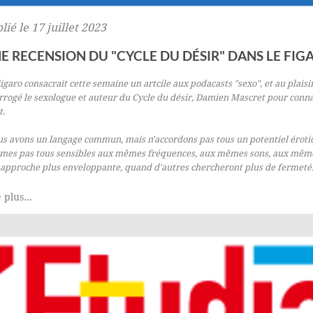
lié le 17 juillet 2023
E RECENSION DU "CYCLE DU DÉSIR" DANS LE FIG
igaro consacrait cette semaine un artcile aux podacasts "sexo", et au plaisi
rrogé le sexologue et auteur du
Cycle du désir
, Damien Mascret pour conna
t.
s avons un langage commun, mais n'accordons pas tous un potentiel érot
mes pas tous sensibles aux mêmes fréquences, aux mêmes sons, aux même
approche plus enveloppante, quand d'autres chercheront plus de fermeté.
 plus...