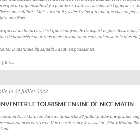
resque un impensable. Il y a peut-être d'autres raisons : de l'ignorance, d
'irressponsabilité... Mais surtout il y a des freins qui font que chacun pens
aire un effort.
e qui est malheureux, c'est que le moyen de transport le plus décarboné, le t
aut de la sobriété pour tous mais surtout pour ceux qui en sont le plus éloi
outer la matinale du samedi 5 août, en podcast
ici
.
 plus...
lié le 24 juillet 2023
INVENTER LE TOURISME EN UNE DE NICE MATIN
uotidien Nice Matin en date du dimanche 23 juillet publie une grande enq
es conséquences et titre en Une en référence à l'essai de Rémy Knafou
Réi
risme
.