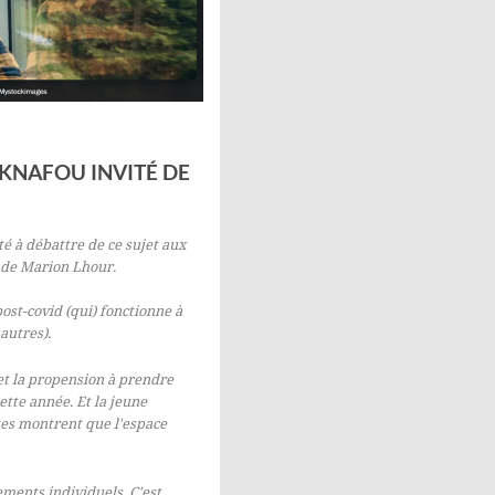
 KNAFOU INVITÉ DE
té à débattre de ce sujet aux
o de Marion Lhour.
post-covid (qui) fonctionne à
autres).
et la propension à prendre
ette année. Et la jeune
es montrent que l'espace
tements individuels. C'est