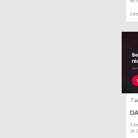
de s
Lire
7 a
DA
L'ém
Dr D