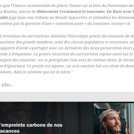
s que l’Unesco recommande de placer Venise sur la liste du Patrimoine mon
y Knafou, auteur de
Réinventer (vraiment) le tourisme. En finir avec 
able
juge dans une
tribune au
Monde
hypocrites et infondées les dénoncia
ordent pas la question d’une « transition juste » du tourisme, estime-t-il.
"L’évocation du surtourisme alimente l’historique procès du tourisme de m
tourisme des grands nombres, celui des classes populaires et moyennes, nos
supporté d’avoir à partager avec ces dernières des lieux qu’autrefois leurs
euls à fréquenter. Le procès récurrent du surtourisme repose aussi sur la 
mépris des touristes : en se précipitant tous vers les mêmes lieux, ils fer
u d’ignorance. Ce procès est injuste, car si le touriste fait ces choix de desti
aisons, dans le système qui est le nôtre."
 plus...