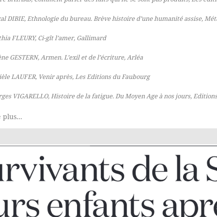
al DIBIE,
Ethnologie du bureau. Brève histoire d’une humanité assise
, Mét
thia FLEURY,
Ci-gît l’amer
, Gallimard
ène GESTERN,
Armen. L’exil et de l’écriture
, Arléa
ièle LAUFER,
Venir après
, Les Editions du Faubourg
rges VIGARELLO,
Histoire de la fatigue. Du Moyen Age à nos jours
, Edition
 plus...