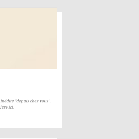
inédite "depuis chez vous".
uivre
ici
.