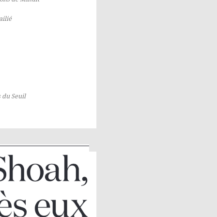
ailié
s du Seuil