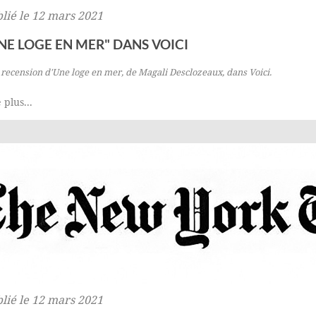
lié le 12 mars 2021
NE LOGE EN MER" DANS VOICI
recension d'
Une loge en mer
, de Magali Desclozeaux, dans Voici.
 plus...
lié le 12 mars 2021