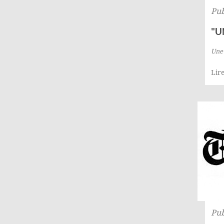
Pub
"U
Une 
Lire
Pub