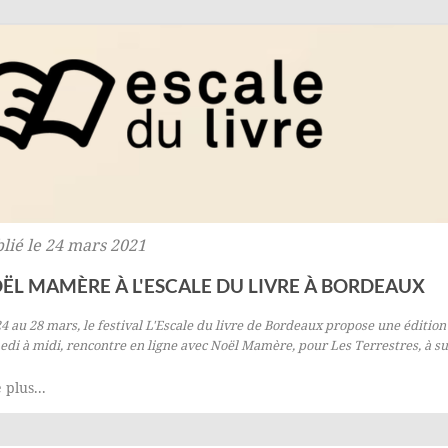
lié le 24 mars 2021
ËL MAMÈRE À L'ESCALE DU LIVRE À BORDEAUX
4 au 28 mars, le
festival L'Escale du livre
de Bordeaux propose une édition 
di à midi, rencontre en ligne avec Noël Mamère, pour
Les Terrestres
, à s
 plus...