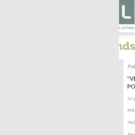
Pub
"V
PO
La p
POU
Phi
Pie