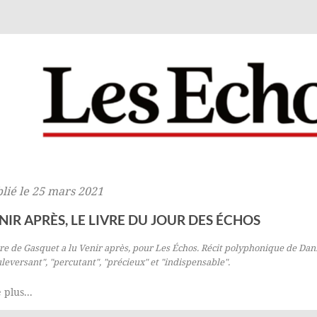
lié le 25 mars 2021
NIR APRÈS, LE LIVRE DU JOUR DES ÉCHOS
re de Gasquet a lu
Venir après
, pour
Les Échos
.
Récit polyphonique de Daniè
leversant", "percutant", "précieux" et "indispensable".
 plus...