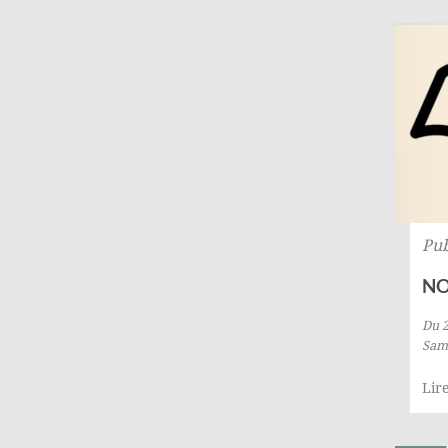
Pub
NO
Du 2
Same
Lire