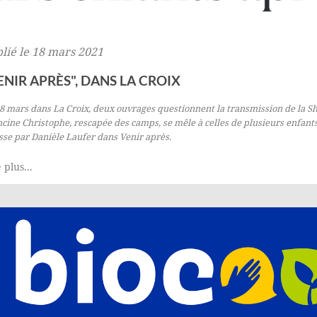
lié le 18 mars 2021
ENIR APRÈS", DANS LA CROIX
18 mars dans
La Croix
, deux ouvrages questionnent la transmission de la S
cine Christophe, rescapée des camps, se mêle à celles de plusieurs enfant
sse par Danièle Laufer dans
Venir après
.
 plus...