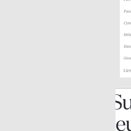
Pasc
Cyn
Hél
Dan
Geo
Lire