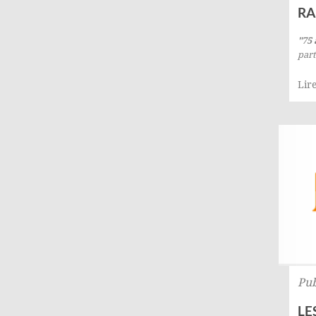
RA
"75 
part
Lire
Pub
LE