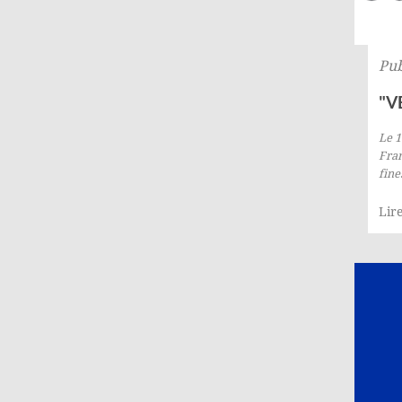
Pub
"V
Le 
Fran
fine
Lire