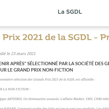
lié le 23 mars 2021
ENIR APRÈS" SÉLECTIONNÉ PAR LA SOCIÉTÉ DES G
UR LE GRAND PRIX NON-FICTION
remière sélection des Grands Prix 2021 de la SGDL
est officielle
:
R LA NON-FICTION :
lippe ARTIERES,
Un Séminariste assassin. L'affaire Bladier
,
1905
, CNRS édit
rre BAYARD,
Comment parler des faits qui ne se sont pas produits
, Les édit