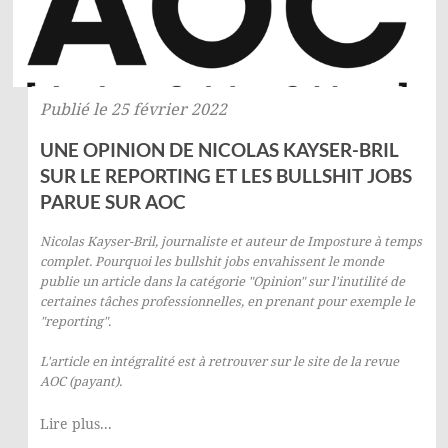
Publié le 25 février 2022
UNE OPINION DE NICOLAS KAYSER-BRIL
SUR LE REPORTING ET LES BULLSHIT JOBS
PARUE SUR AOC
Nicolas Kayser-Bril
, journaliste et auteur de
Imposture à temps
complet. Pourquoi les bullshit jobs envahissent le monde
publie un
article
dans la catégorie "Opinion" sur l'inutilité de
certaines tâches professionnelles, en prenant pour exemple le
"reporting".
L'article en intégralité est à retrouver sur le site de la revue
AOC
(payant).
Lire plus...