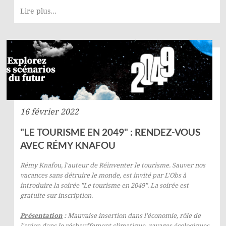
Lire plus...
16 février 2022
"LE TOURISME EN 2049" : RENDEZ-VOUS
AVEC RÉMY KNAFOU
Rémy Knafou, l'auteur de
Réinventer le tourisme. Sauver nos
vacances sans détruire le monde
, est invité par L'Obs à
introduire la soirée "Le tourisme en 2049".
La soirée
est
gratuite
sur inscription
.
Présentation
:
Mauvaise insertion dans l’économie, rôle de
l'avion dans le réchauffement climatique, ravages écologiques,