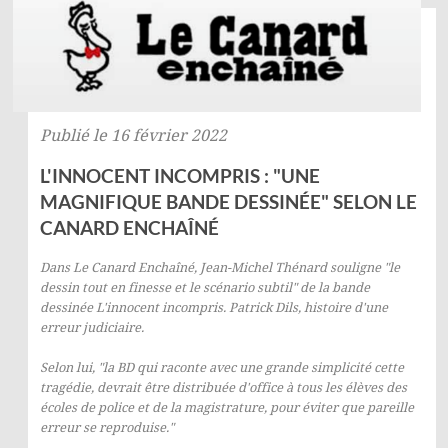
Publié le 16 février 2022
L'INNOCENT INCOMPRIS : "UNE
MAGNIFIQUE BANDE DESSINÉE" SELON LE
CANARD ENCHAÎNÉ
Dans
Le
Canard Enchaîné
, Jean-Michel Thénard souligne "le
dessin tout en finesse et le scénario subtil" de la bande
dessinée
L'innocent incompris. Patrick Dils, histoire d'une
erreur judiciaire
.
Selon lui, "la BD qui raconte avec une grande simplicité cette
tragédie, devrait être distribuée d'office à tous les élèves des
écoles de police et de la magistrature, pour éviter que pareille
erreur se reproduise."