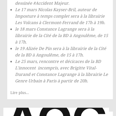
dessinée
#Accident Majeur
.
Le 17 mars
Nicolas Kayser-Bril
, auteur de
Imposture à temps complet
sera à la librairie
Les Volcans à Clermont-Ferrand de 17h à 19h.
le 18 mars
Constance Lagrange
sera à la
librairie de la Cité de la BD à Angoulême, de 15
© Les Éditions du Faubourg 2026
à 17h.
42 rue Planchat 75020 Paris
le 19
Alizée De Pin
sera à la librairie de la Cité
Fondatrice :
Sophie Caillat
de la BD à Angoulême, de 15 à 17h.
CGV
•
Mentions légales
•
Politique de confidentialité
Le 25 mars, rencontre et décicaces de la BD
L'innocent incompris
, avec Brigitte Vital-
Durand et Constance Lagrange à la
librairie Le
Genre Urbain
à Paris à partir de 20h.
Lire plus...