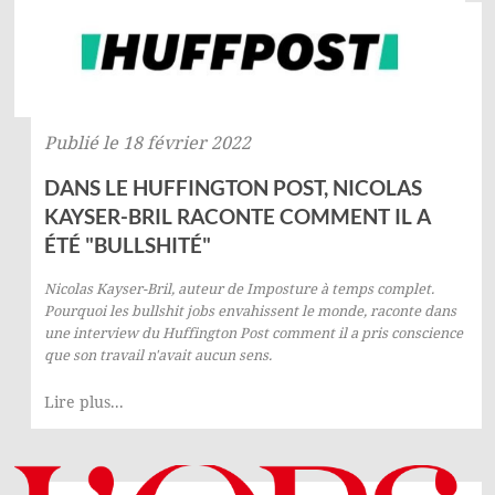
Publié le 18 février 2022
DANS LE HUFFINGTON POST, NICOLAS
KAYSER-BRIL RACONTE COMMENT IL A
ÉTÉ "BULLSHITÉ"
Nicolas Kayser-Bril,
auteur de
Imposture à temps complet.
Pourquoi les bullshit jobs envahissent le monde
, raconte dans
une interview du
Huffington Post
comment il a pris conscience
que son travail n'avait aucun sens.
Lire plus...