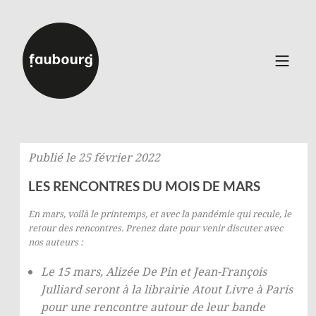
Catalogue
▼
Auteurs
Publié le 25 février 2022
Événements
À propos
LES RENCONTRES DU MOIS DE MARS
Contact
En mars, voilà le printemps, et avec la pandémie qui recule, le
retour des rencontres. Prenez date pour venir discuter avec
nos auteurs :
Connexion
Inscription
Le 15 mars,
Alizée De Pin
et
Jean-François
Julliard
seront à la
librairie Atout Livre
à Paris
pour une rencontre autour de leur bande