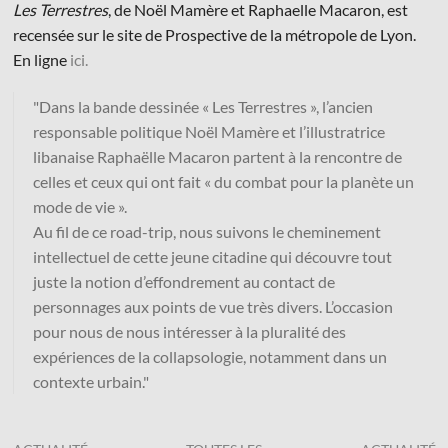
Les Terrestres
, de Noël Mamère et Raphaelle Macaron, est
recensée sur le site de Prospective de la métropole de Lyon.
En ligne
ici.
"Dans la bande dessinée « Les Terrestres », l’ancien
responsable politique Noël Mamère et l’illustratrice
© Les Éditions du Faubourg 2026
libanaise Raphaëlle Macaron partent à la rencontre de
42 rue Planchat 75020 Paris
celles et ceux qui ont fait « du combat pour la planète un
Fondatrice :
Sophie Caillat
mode de vie ».
CGV
•
Mentions légales
•
Politique de confidentialité
Au fil de ce road-trip, nous suivons le cheminement
intellectuel de cette jeune citadine qui découvre tout
juste la notion d’effondrement au contact de
personnages aux points de vue très divers. L’occasion
pour nous de nous intéresser à la pluralité des
expériences de la collapsologie, notamment dans un
contexte urbain."