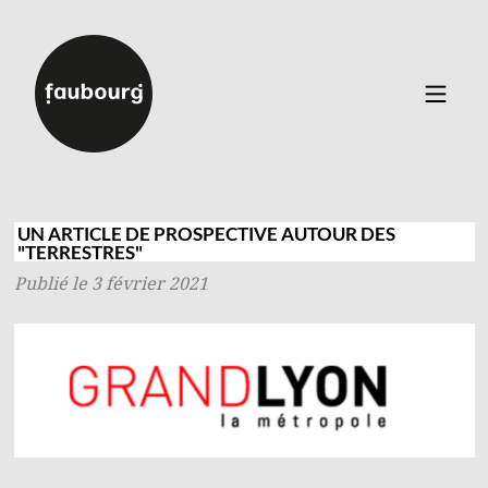
Catalogue
▼
Auteurs
UN ARTICLE DE PROSPECTIVE AUTOUR DES
"TERRESTRES"
Événements
Publié le 3 février 2021
À propos
Contact
Connexion
Inscription