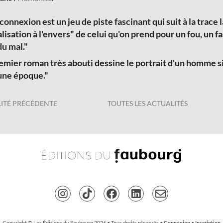
onnexion est un jeu de piste fascinant qui suit à la trace 
lisation à l'envers" de celui qu'on prend pour un fou, un f
du mal."
emier roman très abouti dessine le portrait d'un homme sin
une époque."
ITÉ PRÉCÉDENTE
TOUTES LES ACTUALITÉS
Copyright © Les Éditions du Faubourg 2026 • Tous droits réservés •
Connexion
•
Inscription