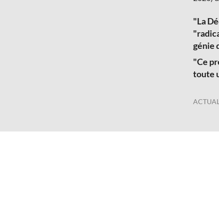
"La Déc
"radica
génie 
"Ce pr
toute 
ACTUAL