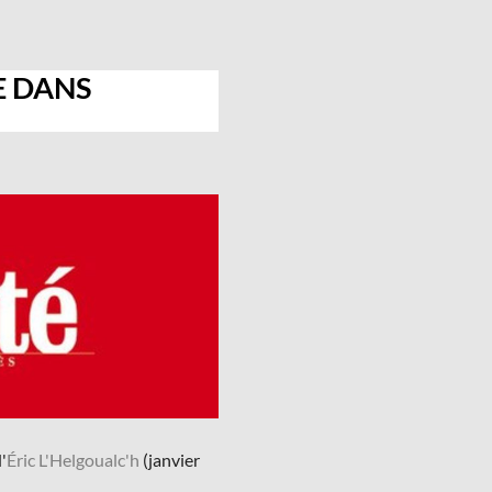
E DANS
'
Éric L'Helgoualc'h
(janvier