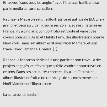
Entrevue "sous tous les angles" avec l'illustratrice libanaise
par le média culturel canadien.
Raphaelle Macaron est une illustratrice et autrice de BD. Elle a
grandi et vécu au Liban jusqu’à ses 25 ans, et s’est installée en
France, il y a cinq ans. Son portfolio est vaste et varié : des
© Les Éditions du Faubourg 2026
covers pour Acid Arab et Habibi Funk, des illustrations pour le
42 rue Planchat 75020 Paris
New York Times, un album écrit avec Noël Mamère, et son
Fondatrice :
Sophie Caillat
travail avec Samandal Comics. (...)
CGV
•
Mentions légales
•
Politique de confidentialité
Raphaelle Macaron dédie déjà une partie de son travail à des
projets engagés, et m’explique qu’elle voudrait poursuivre en
ce sens. Dans ses actualités récentes, il y a
Les Terrestres
,
album illustré et fruit d’un reportage de six mois mené par
Noël Mamère et l’illustratrice.
La suite sur
Urbania.fr