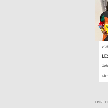
Pub
LE
Zei
Lire
LIVRE 