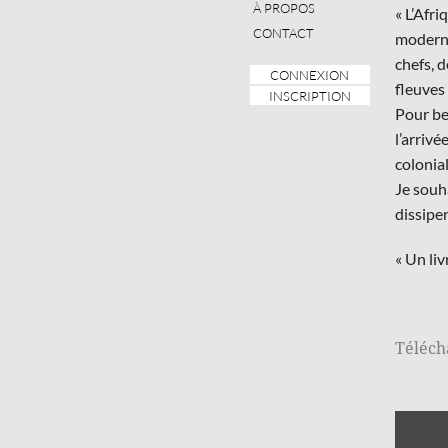
À PROPOS
« L’Afr
CONTACT
moderne
chefs, d
CONNEXION
fleuves
INSCRIPTION
Pour be
l’arrivé
colonial
Je souha
dissipe
« Un li
Téléch