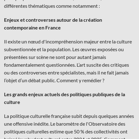
différentes thématiques comme notamment :
Enjeux et controverses autour de la création
contemporaine en France
Il existe un nœud d'incompréhension majeur entre la culture
© Les Éditions du Faubourg 2026
subventionnée et la population. Les œuvres exposées ou
42 rue Planchat 75020 Paris
présentées sur scène ne sont pour autant jamais
Fondatrice :
Sophie Caillat
fondamentalement questionnées. L’art suscite des critiques
CGV
•
Mentions légales
•
Politique de confidentialité
ou des controverses entre spécialistes, mais il ne fait jamais
l’objet d’un débat public. Comment y remédier ?
Les grands enjeux actuels des politiques publiques de la
culture
La politique culturelle française subit depuis quelques années
une offensive inédite. Le baromètre de l'Observatoire des
politiques culturelles estime que 50 % des collectivités ont