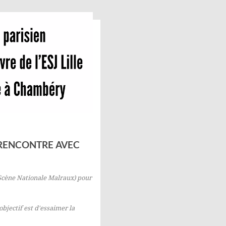
: RENCONTRE AVEC
Scène Nationale Malraux) pour
'objectif est d'essaimer la