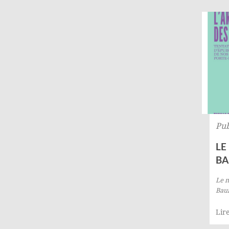
Pub
LE
B
Le 
Bau
Lire