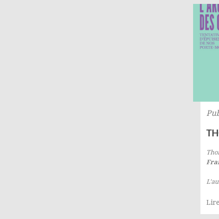
Pub
TH
Tho
Fra
L'au
Lire