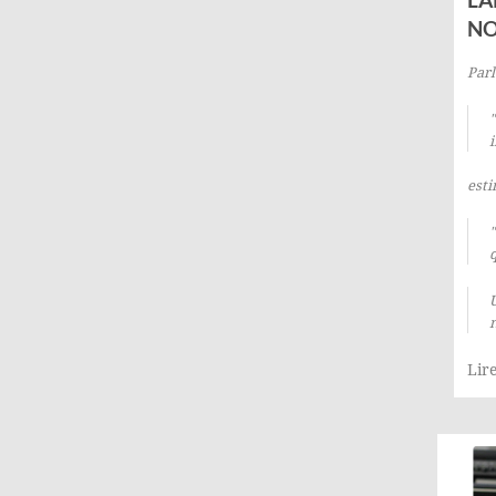
NO
Parl
i
esti
q
U
Lire