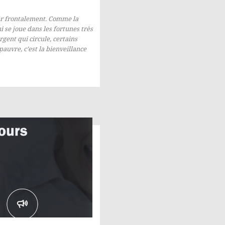
der frontalement. Comme la
ui se joue dans les fortunes très
rgent qui circule, certains
auvre, c’est la bienveillance