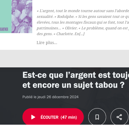
« ​​L'argent, tout le monde tourne autour sans l’abor
sexualité. » Rodolphe. « Si les gens savaient tout ce q
élevées, tous les montages fiscaux qui se font, tout l’a
patrimoines… » Olivier. « Le problème, quand on est p
des gens. » Charlotte. En[...]
Lire plus...