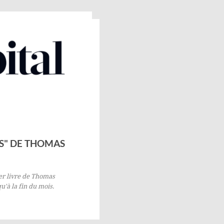
NS" DE THOMAS
ier livre de
Thomas
'à la fin du mois.