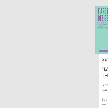
3 
"L
TH
Tho
son 
La
r
mati