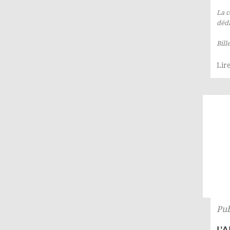
La c
dédi
Bill
Lire
Pub
L'