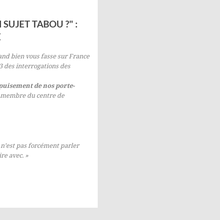
SUJET TABOU ?" :
E
and bien vous fasse
sur France
3 des interrogations des
épuisement de nos porte-
et membre du centre de
e n’est pas forcément parler
re avec. »