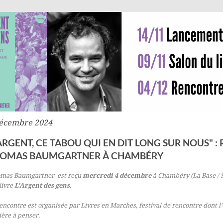
décembre 2024
’ARGENT, CE TABOU QUI EN DIT LONG SUR NOUS" 
OMAS BAUMGARTNER À CHAMBÉRY
mas Baumgartner
est reçu
mercredi
4 décembre
à Chambéry (La Base / 
livre
L'Argent des gens
.
encontre
est organisée par
Livres en Marches
, festival de rencontre dont l
ère à penser.