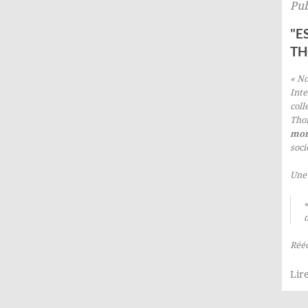
Pub
"E
TH
« No
Inte
coll
Tho
mon
soci
Une 
«
Rééc
Lire