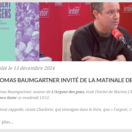
lié le 13 décembre 2024
OMAS BAUMGARTNER INVITÉ DE LA MATINALE DE
mas Baumgartner, auteur de
L'Argent des gens
, était l’invité de Marion 
nce Inter
ce vendredi 13/12.
teur rappelle, citant Charlotte, qui témoigne dans le livre, que « l’argent, c’
 plus...