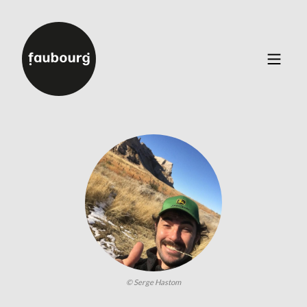
Catalogue
▼
Auteurs
Événements
À propos
Contact
Connexion
Inscription
© Serge Hastom