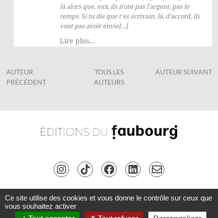
là alors que, eux, ils n'ont pas l'argent, pas le
temps. Si tu dis que t'es écrivain, là, d'accord, ils
vont pas avoir envie[...]
Lire plus...
AUTEUR
TOUS LES
AUTEUR SUIVANT
PRÉCÉDENT
AUTEURS
Ce site utilise des cookies et vous donne le contrôle sur ceux que
Copyright © Les Éditions du Faubourg 2026 • Tous droits réservés •
Connexion
•
vous souhaitez activer
Inscription
42 rue Planchat 75020 Paris • Fondatrice :
Sophie Caillat
•
CGV
•
Mentions légales
•