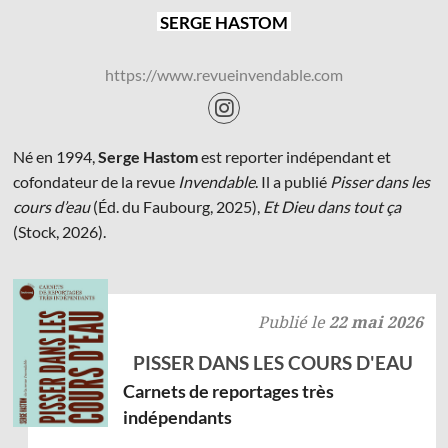
SERGE HASTOM
https://www.revueinvendable.com
© Les Éditions du Faubourg 2026
Né en 1994,
Serge Hastom
est reporter indépendant et
42 rue Planchat 75020 Paris
cofondateur de la revue
Invendable
. Il a publié
Pisser dans les
Fondatrice :
Sophie Caillat
cours d’eau
(Éd. du Faubourg, 2025),
Et Dieu dans tout ça
CGV
•
Mentions légales
•
Politique de confidentialité
(Stock, 2026).
Publié le
22 mai 2026
PISSER DANS LES COURS D'EAU
Carnets de reportages très
indépendants