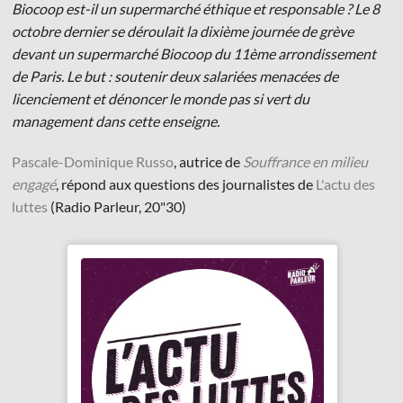
Biocoop est-il un supermarché éthique et responsable ? Le 8
octobre dernier se déroulait la dixième journée de grève
devant un supermarché Biocoop du 11ème arrondissement
de Paris. Le but : soutenir deux salariées menacées de
licenciement et dénoncer le monde pas si vert du
management dans cette enseigne.
© Les Éditions du Faubourg 2026
42 rue Planchat 75020 Paris
Pascale-Dominique Russo
, autrice de
Souffrance en milieu
Fondatrice :
Sophie Caillat
engagé
, répond aux questions des journalistes de
L'actu des
CGV
•
Mentions légales
•
Politique de confidentialité
luttes
(Radio Parleur, 20"30)