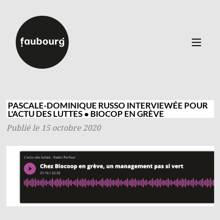
Catalogue
▼
Auteurs
PASCALE-DOMINIQUE RUSSO INTERVIEWÉE POUR
L'ACTU DES LUTTES ● BIOCOP EN GRÈVE
Événements
Publié le 15 octobre 2020
À propos
Contact
Connexion
Inscription