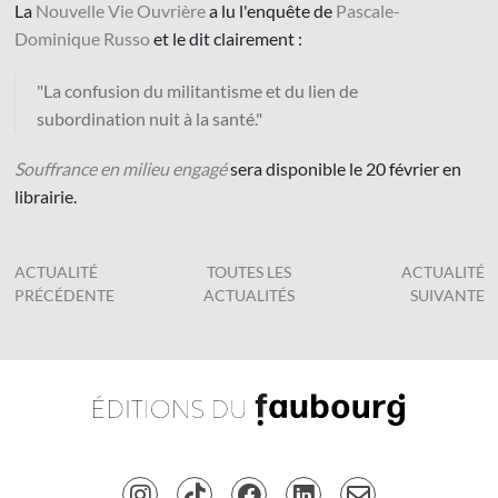
La
Nouvelle Vie Ouvrière
a lu l'enquête de
Pascale-
Dominique Russo
et le dit clairement :
"La confusion du militantisme et du lien de
subordination nuit à la santé."
© Les Éditions du Faubourg 2026
Souffrance en milieu engagé
sera disponible le 20 février en
42 rue Planchat 75020 Paris
librairie.
Fondatrice :
Sophie Caillat
CGV
•
Mentions légales
•
Politique de confidentialité
ACTUALITÉ
TOUTES LES
ACTUALITÉ
PRÉCÉDENTE
ACTUALITÉS
SUIVANTE