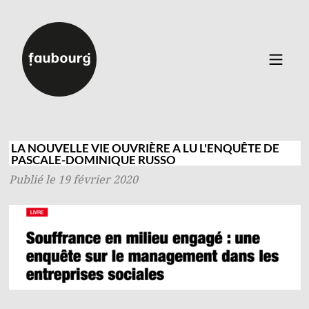
Catalogue
▼
Auteurs
LA NOUVELLE VIE OUVRIÈRE A LU L'ENQUÊTE DE
PASCALE-DOMINIQUE RUSSO
Événements
Publié le 19 février 2020
À propos
Contact
Connexion
Inscription