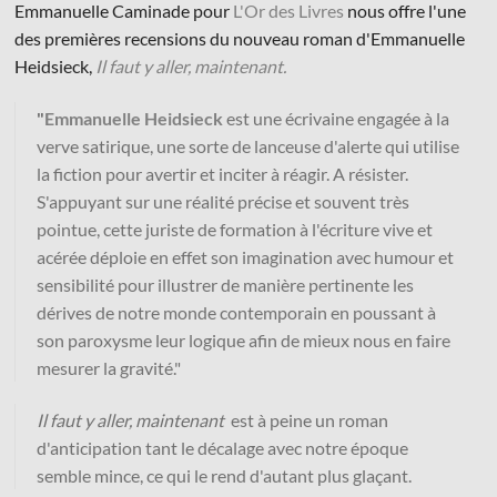
Emmanuelle Caminade pour
L'Or des Livres
nous offre l'une
des premières recensions du nouveau roman d'Emmanuelle
Heidsieck,
Il faut y aller, maintenant.
"
Emmanuelle Heidsieck
est une écrivaine engagée à la
verve satirique, une sorte de lanceuse d'alerte qui utilise
© Les Éditions du Faubourg 2026
la fiction pour avertir et inciter à réagir. A résister.
42 rue Planchat 75020 Paris
S'appuyant sur une réalité précise et souvent très
Fondatrice :
Sophie Caillat
pointue, cette juriste de formation à l'écriture vive et
CGV
•
Mentions légales
•
Politique de confidentialité
acérée déploie en effet son imagination avec humour et
sensibilité pour illustrer de manière pertinente les
dérives de notre monde contemporain en poussant à
son paroxysme leur logique afin de mieux nous en faire
mesurer la gravité."
Il faut y aller, maintenant
est à peine un roman
d'anticipation tant le décalage avec notre époque
semble mince, ce qui le rend d'autant plus glaçant.