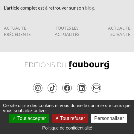
L'article complet est à retrouver sur son
blog.
ACTUALITÉ
TOUTES LES
ACTUALITÉ
PRÉCÉDENTE
ACTUALITÉS
SUIVANTE
Ce site utilise des cookies et vous donne le contrôle sur ceux que
Copyright © Les Éditions du Faubourg 2026 • Tous droits réservés •
Connexion
•
vous souhaitez activer
Inscription
42 rue Planchat 75020 Paris • Fondatrice :
Sophie Caillat
•
CGV
•
Mentions légales
•
Tout accepter
Tout refuser
Personnaliser
Politique de confidentialité
Politique de confidentialité
Coding
:
verot.net
•
Design
:
marieblsn.com