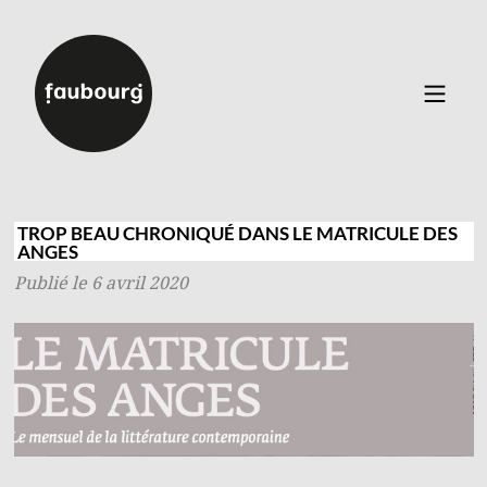
Catalogue
▼
Auteurs
TROP BEAU CHRONIQUÉ DANS LE MATRICULE DES
ANGES
Événements
Publié le 6 avril 2020
À propos
Contact
Connexion
Inscription