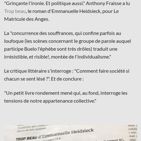
"Grinçante l'ironie. Et politique aussi." Anthony Fraisse a lu
Trop beau
, le roman d'Emmanuelle Heidsieck, pour Le
Matricule des Anges.
La "concurrence des souffrances, qui confine parfois au
loufoque (les scènes concernant le groupe de parole auquel
© Les Éditions du Faubourg 2026
participe Buelo l'éphèbe sont très drôles) traduit une
42 rue Planchat 75020 Paris
irrésistible, et risible!, montée de l'individualisme."
Fondatrice :
Sophie Caillat
CGV
•
Mentions légales
•
Politique de confidentialité
Le critique littéraire s'interroge : "Comment faire société si
chacun se sent lésé ?". Et de conclure :
"Un petit livre rondement mené qui, au fond, interroge les
tensions de notre appartenance collective."