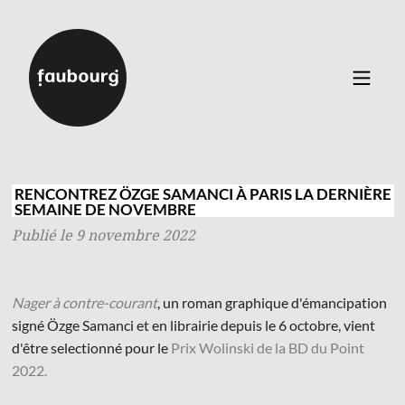
Catalogue
▼
Auteurs
RENCONTREZ ÖZGE SAMANCI À PARIS LA DERNIÈRE
SEMAINE DE NOVEMBRE
Événements
Publié le 9 novembre 2022
À propos
Contact
Nager à contre-courant
, un roman graphique d'émancipation
signé Özge Samanci et en librairie depuis le 6 octobre, vient
Connexion
Inscription
d'être selectionné pour le
Prix Wolinski de la BD du Point
2022.