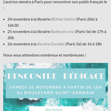
L'autrice viendra à Paris pour rencontrer son public français le
:
24 novembre à la librairie
BDNet Nation
(Paris 20e) à
16h30
25 novembre à la librairie
Bulles en vrac
(Paris 5e) de 17h à
© Les Éditions du Faubourg 2026
20h
42 rue Planchat 75020 Paris
26 novembre à la
librairie Eyrolles
(Paris 5e) de 16 à 18h
Fondatrice :
Sophie Caillat
CGV
•
Mentions légales
•
Politique de confidentialité
Nous vous attendons nombreux et nombreuses !