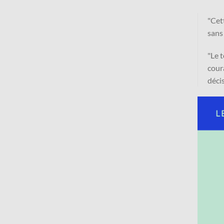
"Cet
sans
"Le 
cour
déci