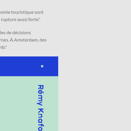
nomie touristique sont
upture aussi forte."
les de décisions
cornes. À Amsterdam, des
nb."