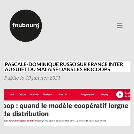
Catalogue
▼
Auteurs
PASCALE-DOMINIQUE RUSSO SUR FRANCE INTER
AU SUJET DU MALAISE DANS LES BIOCOOPS
Événements
Publié le 19 janvier 2021
À propos
Contact
Connexion
Inscription