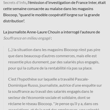
Secrets d'Info
, l'émission d'investigation de France Inter, était
cette semaine consacrée au malaise dans les magasins
Biocoop, "quand le modèle coopératif lorgne sur la grande
distribution".
La journaliste Anne-Laure Chouin a interrogé l'auteure de
© Les Éditions du Faubourg 2026
Souffrance en milieu engagé
:
42 rue Planchat 75020 Paris
Fondatrice :
Sophie Caillat
(...) la situation dans les magasins Biocoop n’est pas pire
CGV
•
Mentions légales
•
Politique de confidentialité
que dans beaucoup d’autres commerces, mais elle est
ressentie plus durement, par des salariés plus engagés,
pour qui la culture de la rentabilité n’a pas sa place.
C’est l’hypothèse sur laquelle a travaillé Pascale-
Dominique Russo, journaliste, autrice d’une enquête sur
la souffrance au travail des salariés engagés dans le
secteur de l'économie sociale et solidaire, dont se
réclame le réseau Biocoop. "Je pense qu’il y a, dans ces
associations, et de la part des employeurs, une volonté