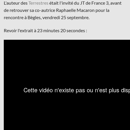
L'auteur des
Terrestres
était l'invité du JT de France 3, avant
de retrouver sa co-autrice Raphaelle Macaron pour la
rencontre à Bègles, vendredi 25 septembre.
Revoir l'extrait à 23 minutes 20 secondes :
© Les Éditions du Faubourg 2026
42 rue Planchat 75020 Paris
Fondatrice :
Sophie Caillat
CGV
•
Mentions légales
•
Politique de confidentialité