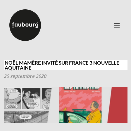
Catalogue
▼
Auteurs
NOËL MAMÈRE INVITÉ SUR FRANCE 3 NOUVELLE
AQUITAINE
Événements
25 septembre 2020
À propos
Contact
Connexion
Inscription