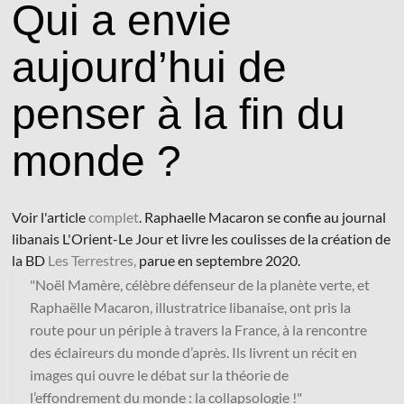
Qui a envie
aujourd’hui de
penser à la fin du
© Les Éditions du Faubourg 2026
monde ?
42 rue Planchat 75020 Paris
Fondatrice :
Sophie Caillat
CGV
•
Mentions légales
•
Politique de confidentialité
Voir l'article
complet
. Raphaelle Macaron se confie au journal
libanais L'Orient-Le Jour et livre les coulisses de la création de
la BD
Les Terrestres,
parue en septembre 2020.
"Noël Mamère, célèbre défenseur de la planète verte, et
Raphaëlle Macaron, illustratrice libanaise, ont pris la
route pour un périple à travers la France, à la rencontre
des éclaireurs du monde d’après. Ils livrent un récit en
images qui ouvre le débat sur la théorie de
l’effondrement du monde : la collapsologie !"