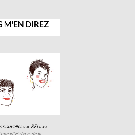
S M'EN DIREZ
s nouvelles
sur
RFI
que
d'une Nigériane, de la