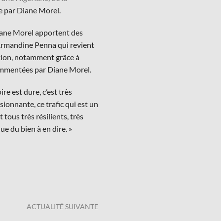
e par Diane Morel.
iane Morel apportent des
Armandine Penna qui revient
tution, notamment grâce à
t commentées par Diane Morel.
re est dure, c’est très
sionnante, ce trafic qui est un
tous très résilients, très
que du bien à en dire. »
ACTUALITÉ SUIVANTE