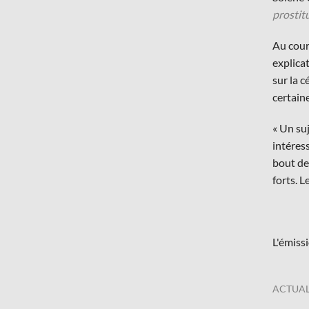
prostit
Au cour
explica
sur la c
certain
« Un suj
intéress
bout de
forts. L
L'émissi
ACTUAL