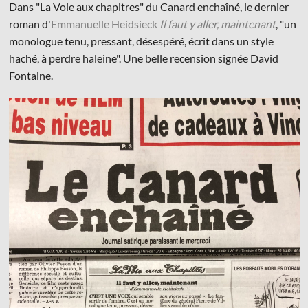
Dans "La Voie aux chapitres" du Canard enchaîné, le dernier
roman d'
Emmanuelle Heidsieck
Il faut y aller, maintenant
, "un
monologue tenu, pressant, désespéré, écrit dans un style
haché, à perdre haleine". Une belle recension signée David
Fontaine.
© Les Éditions du Faubourg 2026
42 rue Planchat 75020 Paris
Fondatrice :
Sophie Caillat
CGV
•
Mentions légales
•
Politique de confidentialité