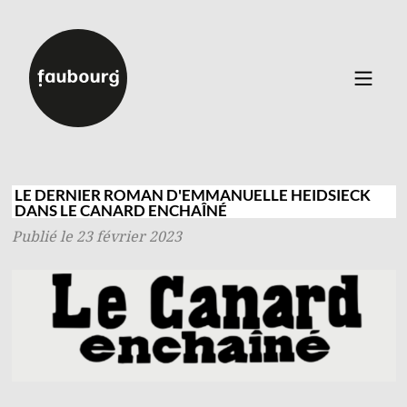
Catalogue
▼
Auteurs
LE DERNIER ROMAN D'EMMANUELLE HEIDSIECK
DANS LE CANARD ENCHAÎNÉ
Événements
Publié le 23 février 2023
À propos
Contact
Connexion
Inscription