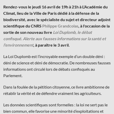
Rendez-vous le jeudi 16 avril de 19h à 21h à L'Académie du
Climat, lieu de la Ville de Paris dédié à la défense de la
biodiversité, avec le spécialiste du sujet et directeur adjoint
scientifique du CNRS
Philippe Grandcolas
, à l'occasion de la
sortie de son nouveau livre
Loi Duplomb, le débat
© Les Éditions du Faubourg 2026
confisqué. Alerte aux fausses informations sur la santé et
42 rue Planchat 75020 Paris
l'environnement
, à paraître le 3 avril.
Fondatrice :
Sophie Caillat
CGV
•
Mentions légales
•
Politique de confidentialité
La Loi Duplomb est l’incroyable exemple d’un double déni :
déni de science et déni de démocratie. De nombreuses fausses
informations ont circulé lors de débats confisqués au
Parlement.
Dans la foulée de la pétition citoyenne, ce livre ambitionne de
rétablir la vérité et de défendre vraiment les agriculteurs.
Les données scientifiques sont formelles : la loi ne sert pas le
bien commun, elle favorise une minorité d’exploitations et