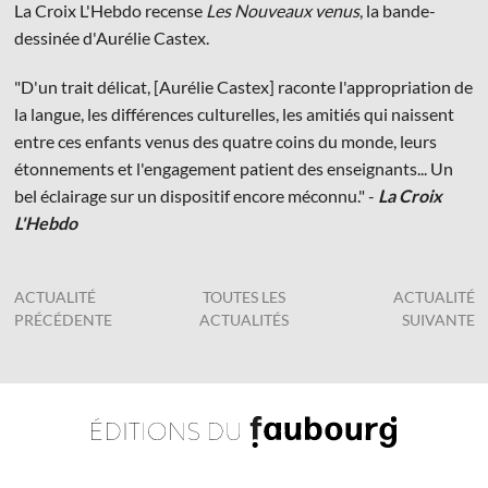
La Croix L'Hebdo recense
Les Nouveaux venus
, la bande-
dessinée d'Aurélie Castex.
"D'un trait délicat, [Aurélie Castex] raconte l'appropriation de
la langue, les différences culturelles, les amitiés qui naissent
entre ces enfants venus des quatre coins du monde, leurs
© Les Éditions du Faubourg 2026
étonnements et l'engagement patient des enseignants... Un
42 rue Planchat 75020 Paris
bel éclairage sur un dispositif encore méconnu." -
La Croix
Fondatrice :
Sophie Caillat
L'Hebdo
CGV
•
Mentions légales
•
Politique de confidentialité
ACTUALITÉ
TOUTES LES
ACTUALITÉ
PRÉCÉDENTE
ACTUALITÉS
SUIVANTE