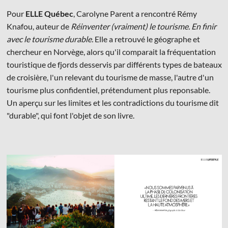
Pour
ELLE Québec
, Carolyne Parent a rencontré Rémy
Knafou, auteur de
Réinventer (vraiment) le tourisme. En finir
avec le tourisme durable.
Elle a retrouvé le géographe et
chercheur en Norvège, alors qu'il comparait la fréquentation
touristique de fjords desservis par différents types de bateaux
© Les Éditions du Faubourg 2026
de croisière, l'un relevant du tourisme de masse, l'autre d'un
42 rue Planchat 75020 Paris
tourisme plus confidentiel, prétendument plus reponsable.
Fondatrice :
Sophie Caillat
Un aperçu sur les limites et les contradictions du tourisme dit
CGV
•
Mentions légales
•
Politique de confidentialité
"durable", qui font l'objet de son livre.