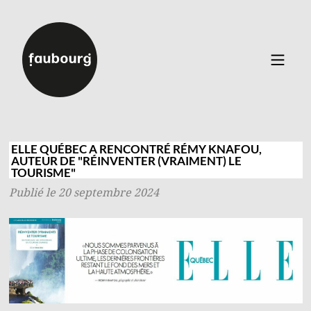
Catalogue
▼
Auteurs
ELLE QUÉBEC A RENCONTRÉ RÉMY KNAFOU,
AUTEUR DE "RÉINVENTER (VRAIMENT) LE
Événements
TOURISME"
À propos
Publié le 20 septembre 2024
Contact
Connexion
Inscription