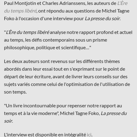
Paul Montjotin et Charles Adrianssens, les auteurs de
L'Ère
du temps libéré
, ont répondu aux questions de Michel Tagne
Foko à l'occasion d'une interview pour
La presse du soir
.
"
L’Ère du temps libéré
analyse notre rapport profond et actuel
au temps, les défis contemporains sous un prisme
© Les Éditions du Faubourg 2026
philosophique, politique et scientifique…"
42 rue Planchat 75020 Paris
Fondatrice :
Sophie Caillat
Les deux auteurs sont revenus sur les différents thèmes
CGV
•
Mentions légales
•
Politique de confidentialité
abordés dans leur essai tout en s'exprimant sur le point de
départ de leur écriture, avant de livrer leurs conseils sur des
sujets variés comme celui de l'optimisation de l'utilisation de
son temps.
"Un livre incontournable pour repenser notre rapport au
temps et à la vie moderne", Michel Tagne Foko,
La presse du
soir
.
L'interview est disponible en intégralité
ici
.