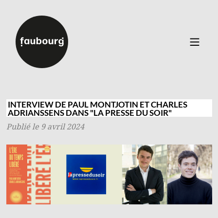
Catalogue
▼
Auteurs
INTERVIEW DE PAUL MONTJOTIN ET CHARLES
ADRIANSSENS DANS "LA PRESSE DU SOIR"
Événements
Publié le 9 avril 2024
À propos
Contact
Connexion
Inscription