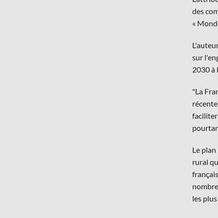
des com
« Monde
L'auteu
sur l'e
2030 à 
"La Fran
récente
facilite
pourtan
Le plan
rural qu
français
nombreu
les plus