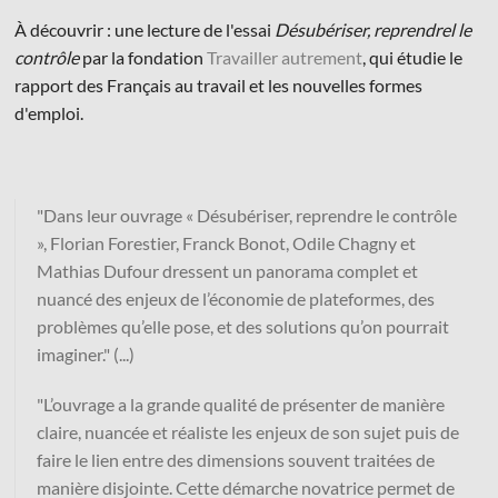
À découvrir : une lecture de l'essai
Désubériser, reprendrel le
contrôle
par la fondation
Travailler autrement
, qui étudie le
rapport des Français au travail et les nouvelles formes
d'emploi.
© Les Éditions du Faubourg 2026
42 rue Planchat 75020 Paris
Fondatrice :
Sophie Caillat
"Dans leur ouvrage « Désubériser, reprendre le contrôle
CGV
•
Mentions légales
•
Politique de confidentialité
», Florian Forestier, Franck Bonot, Odile Chagny et
Mathias Dufour dressent un panorama complet et
nuancé des enjeux de l’économie de plateformes, des
problèmes qu’elle pose, et des solutions qu’on pourrait
imaginer." (...)
"L’ouvrage a la grande qualité de présenter de manière
claire, nuancée et réaliste les enjeux de son sujet puis de
faire le lien entre des dimensions souvent traitées de
manière disjointe. Cette démarche novatrice permet de