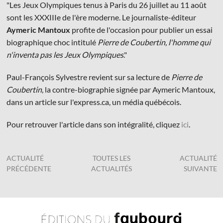
"Les Jeux Olympiques tenus à Paris du 26 juillet au 11 août
sont les XXXIIIe de l'ère moderne. Le journaliste-éditeur
Aymeric Mantoux
profite de l'occasion pour publier un essai
biographique choc intitulé
Pierre de Coubertin, l'homme qui
n'inventa pas les Jeux Olympiques
."
© Les Éditions du Faubourg 2026
Paul-François Sylvestre revient sur sa lecture de
Pierre de
42 rue Planchat 75020 Paris
Coubertin
, la contre-biographie signée par Aymeric Mantoux,
Fondatrice :
Sophie Caillat
dans un article sur l'express.ca, un média québécois.
CGV
•
Mentions légales
•
Politique de confidentialité
Pour retrouver l'article dans son intégralité, cliquez
ici
.
ACTUALITÉ
TOUTES LES
ACTUALITÉ
PRÉCÉDENTE
ACTUALITÉS
SUIVANTE