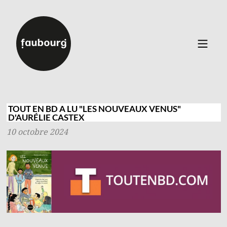
Catalogue
▼
Auteurs
TOUT EN BD A LU "LES NOUVEAUX VENUS"
D'AURÉLIE CASTEX
Événements
10 octobre 2024
À propos
Contact
Connexion
Inscription