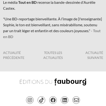
Le média
Tout en BD
recense la bande-dessinée d'Aurélie
Castex.
"Une BD-reportage bienveillante. À l’image de [l'enseignante]
Sophie, le ton est bienveillant, sans misérabilisme, soutenu
par un trait léger et enfantin et des couleurs joyeuses."
- Tout
© Les Éditions du Faubourg 2026
en BD
42 rue Planchat 75020 Paris
Fondatrice :
Sophie Caillat
CGV
•
Mentions légales
•
Politique de confidentialité
ACTUALITÉ
TOUTES LES
ACTUALITÉ
PRÉCÉDENTE
ACTUALITÉS
SUIVANTE