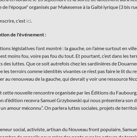
e de l'époque" organisés par Makesense à la Gaîté lyrique (3 bis ru
nscrire, c'est
ici
.
tion de l'événement :
tions législatives l’ont montré : la gauche, on l’aime surtout en vil
est moins fou, voire pas fou du tout. Et pourtant, c’est dans les ter
 des luttes. Que ce soit autrefois chez les sardinières de Douarne
e les terroirs comme identités vivantes ce n’est pas faire le lit du rep
er au renouveau de la gauche, qui devrait y voir une ressource féc
 cette nouvelle rencontre organisée par les Éditions du Faubourg,
on d’édition recevra Samuel Grzybowski qui nous présentera son dern
 un amour méconnu”. On parlera luttes sociales, projets de territoi
eneur social, activiste, artisan du Nouveau front populaire, Samu
nombre de conseils pour créer des ponts avec les acteurs de terrain