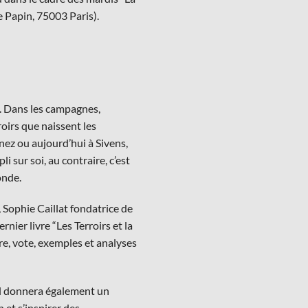
e Papin, 75003 Paris).
le. Dans les campagnes,
roirs que naissent les
nez ou aujourd’hui à Sivens,
li sur soi, au contraire, c’est
onde.
 Sophie Caillat fondatrice de
ier livre “Les Terroirs et la
re, vote, exemples et analyses
el donnera également un
 et s’inspirer des