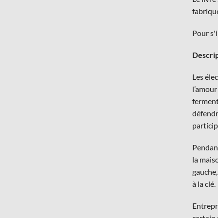
fabriqu
Pour s'i
Descrip
Les élec
l’amour 
ferments
défendr
particip
Pendant
la mais
gauche,
à la clé.
Entrepr
certain 