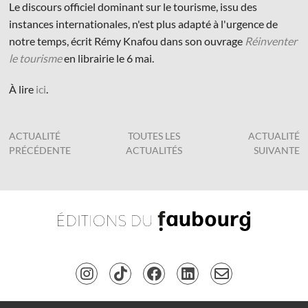
Le discours officiel dominant sur le tourisme, issu des
instances internationales, n'est plus adapté à l'urgence de
notre temps, écrit Rémy Knafou dans son ouvrage
Réinventer
le tourisme
en librairie le 6 mai.
À lire
ici
.
© Les Éditions du Faubourg 2026
42 rue Planchat 75020 Paris
Fondatrice :
Sophie Caillat
ACTUALITÉ
TOUTES LES
ACTUALITÉ
CGV
•
Mentions légales
•
Politique de confidentialité
PRÉCÉDENTE
ACTUALITÉS
SUIVANTE