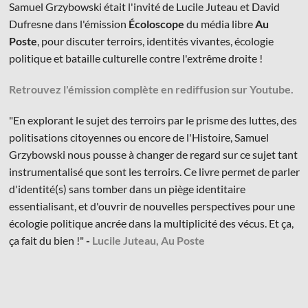
Samuel Grzybowski était l'invité de Lucile Juteau et David
Dufresne dans l'émission
Écoloscope
du média libre
Au
Poste
, pour discuter terroirs, identités vivantes, écologie
politique et bataille culturelle contre l'extrême droite !
Retrouvez l'émission complète en rediffusion sur Youtube.
© Les Éditions du Faubourg 2026
42 rue Planchat 75020 Paris
"En explorant le sujet des terroirs par le prisme des luttes, des
Fondatrice :
Sophie Caillat
politisations citoyennes ou encore de l'Histoire, Samuel
CGV
•
Mentions légales
•
Politique de confidentialité
Grzybowski nous pousse à changer de regard sur ce sujet tant
instrumentalisé que sont les terroirs. Ce livre permet de parler
d'identité(s) sans tomber dans un piège identitaire
essentialisant, et d'ouvrir de nouvelles perspectives pour une
écologie politique ancrée dans la multiplicité des vécus. Et ça,
ça fait du bien !"
-
Lucile Juteau, Au Poste