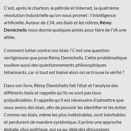
C'est, après le charbon, le pétrole et Internet, la quatrième
révolution industrielle qu'on nous promet : l'intelligence
artificielle. Auteur de
L'IA, ses biais et les nôtres
,
Rémy
Demichelis
nous donne quelques pistes pour faire de l'IA une
alliée.
© Les Éditions du Faubourg 2026
42 rue Planchat 75020 Paris
Comment lutter contre nos biais ? C'est une question
Fondatrice :
Sophie Caillat
vertigineuse que pose Rémy Demichelis. Cette problématique
CGV
•
Mentions légales
•
Politique de confidentialité
soulève aussi des questionnements philosophiques
tétanisants, car si tout est biaisé alors où se trouve la vérité ?
Dans son livre, Rémy Demichelis fait l'état et l'analyse des
différents biais et rappelle qu'ils ne sont pas tous
préjudiciables. Il rappelle qu'il est nécessaire d'admettre que
nous avons des biais, afin de pouvoir les identifier et les éviter.
Comme ces biais, même les plus indésirables, sont inévitables
et perdurent de manière systémique, il prône une approche
globale, plus politique, qui va au-delà des discussions