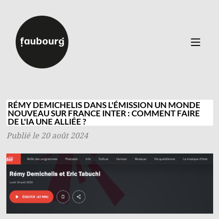
Catalogue
▼
Auteurs
RÉMY DEMICHELIS DANS L'ÉMISSION UN MONDE
NOUVEAU SUR FRANCE INTER : COMMENT FAIRE
Événements
DE L'IA UNE ALLIÉE ?
À propos
Publié le 20 août 2024
Contact
Connexion
Inscription