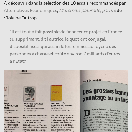
À découvrir dans la sélection des 10 essais recommandés par
Alternatives Economiques
,
Maternité, paternité, partité
de
Violaine Dutrop.
"Il est tout à fait possible de financer ce projet en France
su supprimant, dit l'autrice, le quotient conjugal,
© Les Éditions du Faubourg 2026
dispositif fiscal qui assimile les femmes au foyer à des
42 rue Planchat 75020 Paris
personnes à charge et coûte environ 7 milliards d'euros
Fondatrice :
Sophie Caillat
à l'Etat."
CGV
•
Mentions légales
•
Politique de confidentialité