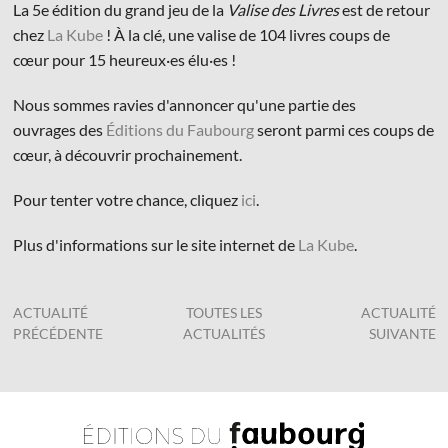
La 5e édition du grand jeu de la
Valise des Livres
est de retour
chez
La Kube
! À la clé, une valise de 104 livres coups de
cœur pour 15 heureux·es élu·es !
Nous sommes ravies d'annoncer qu'une partie des
ouvrages des
Éditions du Faubourg
seront parmi ces coups de
© Les Éditions du Faubourg 2026
cœur, à découvrir prochainement.
42 rue Planchat 75020 Paris
Fondatrice :
Sophie Caillat
Pour tenter votre chance, cliquez
ici
.
CGV
•
Mentions légales
•
Politique de confidentialité
Plus d'informations sur le site internet de
La Kube
.
ACTUALITÉ
TOUTES LES
ACTUALITÉ
PRÉCÉDENTE
ACTUALITÉS
SUIVANTE