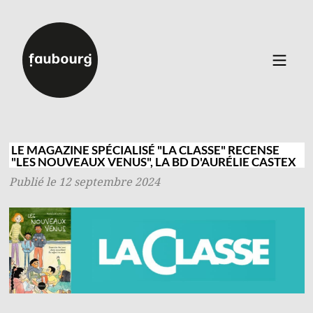
Catalogue
▼
Auteurs
LE MAGAZINE SPÉCIALISÉ "LA CLASSE" RECENSE
"LES NOUVEAUX VENUS", LA BD D'AURÉLIE CASTEX
Événements
Publié le 12 septembre 2024
À propos
Contact
Connexion
Inscription