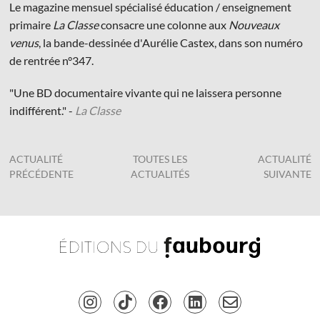
Le magazine mensuel spécialisé éducation / enseignement
primaire
La Classe
consacre une colonne aux
Nouveaux
venus
, la bande-dessinée d'Aurélie Castex, dans son numéro
de rentrée n°347.
"Une BD documentaire vivante qui ne laissera personne
© Les Éditions du Faubourg 2026
indifférent." -
La Classe
42 rue Planchat 75020 Paris
Fondatrice :
Sophie Caillat
CGV
•
Mentions légales
•
Politique de confidentialité
ACTUALITÉ
TOUTES LES
ACTUALITÉ
PRÉCÉDENTE
ACTUALITÉS
SUIVANTE