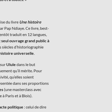
ise du livre
Une histoire
ar Pap Ndiaye. Ce livre, best-
ntôt traduit en 12 langues,
 seul ouvrage grand public à
es siècles d’historiographie
’histoire universelle
.
 sur
Ulule
dans le but
ssement qu’il mérite. Pour
ité, qu’elles soient
présentée dans ses proportions
es
(une masterclass avec
 à Paris et à Blois).
acte politique
: celui de dire