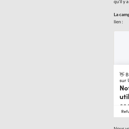
qu’il y 
La camp
lien :
Nous vo