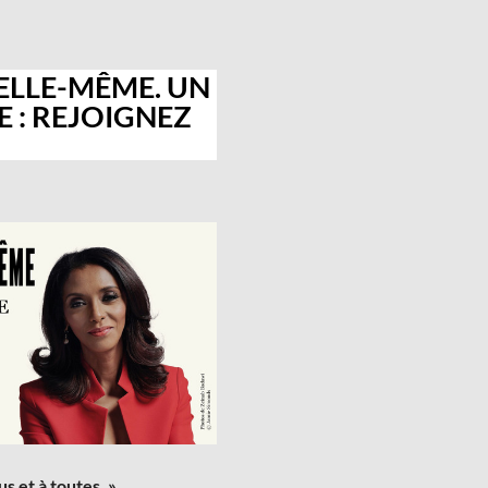
 ELLE-MÊME. UN
E : REJOIGNEZ
us et à toutes. »