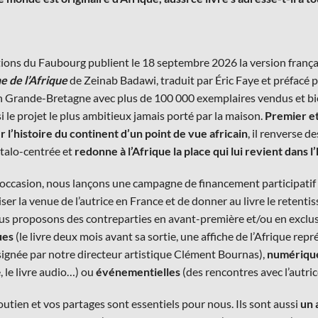
tions du Faubourg publient le 18 septembre 2026 la version frança
ne de l’Afrique
de Zeinab Badawi, traduit par Éric Faye et préfacé p
en Grande-Bretagne avec plus de 100 000 exemplaires vendus et bie
i le projet le plus ambitieux jamais porté par la maison.
Premier et
r l’histoire du continent d’un point de vue africain
, il renverse d
talo-centrée et
redonne à l’Afrique la place qui lui revient dans l
 occasion, nous lançons une campagne de financement participatif
ser la venue de l’autrice en France et de donner au livre le retenti
ous proposons des contreparties en avant-première et/ou en exclusiv
ues
(le livre deux mois avant sa sortie, une affiche de l’Afrique re
 signée par notre directeur artistique Clément Bournas),
numériqu
e, le livre audio…) ou
événementielles
(des rencontres avec l’autrice
outien et vos partages sont essentiels pour nous. Ils sont aussi
un 