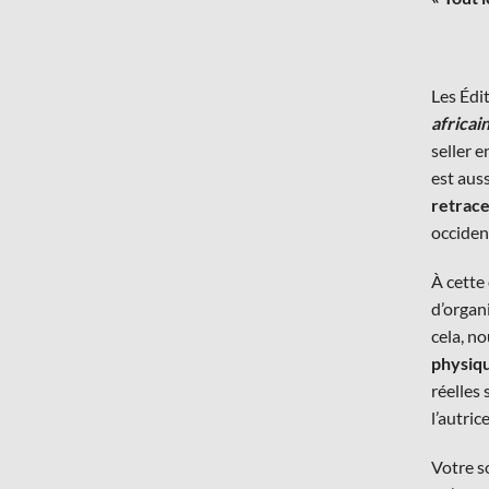
Les Édi
africai
seller 
est auss
retrace
occiden
À cette
d’organi
cela, n
physiq
réelles
l’autric
Votre s