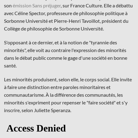
son
émission Sans préjuger
, sur France Culture. Elle a débattu
avec Céline Spector, professeure de philosophie politique à
Sorbonne Université et Pierre-Henri Tavoillot, président du
Collège de philosophie de Sorbonne Université.
S'opposant à ce dernier, et à la notion de "tyrannie des
© Les Éditions du Faubourg 2026
minorités", elle voit au contraire l'expression des minorités
42 rue Planchat 75020 Paris
dans le débat public comme le gage d'une société en bonne
Fondatrice :
Sophie Caillat
santé.
CGV
•
Mentions légales
•
Politique de confidentialité
Les minorités produisent, selon elle, le corps social. Elle invite
à faire une distinction entre paroles minoritaires et
communautarisme. À la différence des communautés, les
minorités s'expriment pour repenser le "faire société" et s'y
inscrire, selon Juliette Speranza.