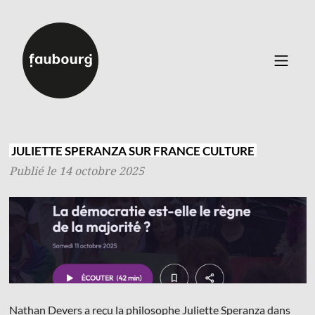
Catalogue
▼
Auteurs
JULIETTE SPERANZA SUR FRANCE CULTURE
Événements
Publié le 14 octobre 2025
À propos
Contact
Connexion
Inscription
Nathan Devers a reçu la philosophe Juliette Speranza dans