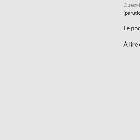
Ouest-
(paruti
Le pod
À lire