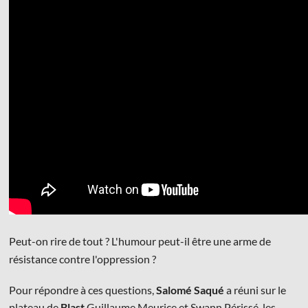
© Les Éditions du Faubourg 2026
42 rue Planchat 75020 Paris
Fondatrice :
Sophie Caillat
CGV
•
Mentions légales
•
Politique de confidentialité
Peut-on rire de tout ? L'humour peut-il être une arme de
résistance contre l'oppression ?
Pour répondre à ces questions,
Salomé Saqué
a réuni sur le
plateau de
Blast
Guillaume Meurice et Swann Périssé, les