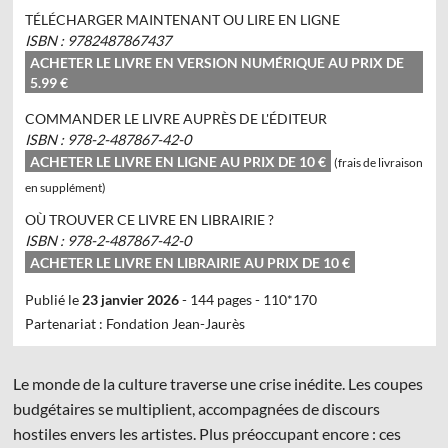
TÉLÉCHARGER MAINTENANT OU LIRE EN LIGNE
ISBN : 9782487867437
Connexion
Inscription
ACHETER LE LIVRE EN VERSION NUMÉRIQUE AU PRIX DE
5.99 €
COMMANDER LE LIVRE AUPRÈS DE L'ÉDITEUR
ISBN : 978-2-487867-42-0
ACHETER LE LIVRE EN LIGNE AU PRIX DE
10 €
(frais de livraison
en supplément)
OÙ TROUVER CE LIVRE EN LIBRAIRIE ?
ISBN : 978-2-487867-42-0
ACHETER LE LIVRE EN LIBRAIRIE AU PRIX DE
10 €
© Les Éditions du Faubourg 2026
42 rue Planchat 75020 Paris
Publié le
23 janvier 2026
-
144 pages
-
110*170
Fondatrice :
Sophie Caillat
Partenariat : Fondation Jean-Jaurès
CGV
•
Mentions légales
•
Politique de confidentialité
Le monde de la culture traverse une crise inédite. Les coupes
budgétaires se multiplient, accompagnées de discours
hostiles envers les artistes. Plus préoccupant encore : ces