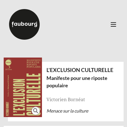
Catalogue
▼
Essais et documents
Poche
L'EXCLUSION CULTURELLE
Dialogue
Manifeste pour une riposte
Bandes dessinées
populaire
Toutes les parutions
Auteurs
Victorien Bornéat
Événements
À propos
Menace sur la culture
Contact